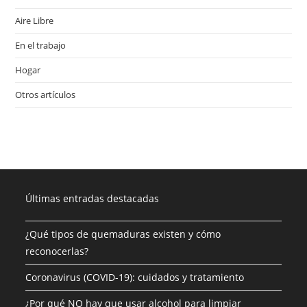
Aire Libre
En el trabajo
Hogar
Otros artículos
Últimas entradas destacadas
¿Qué tipos de quemaduras existen y cómo
reconocerlas?
Coronavirus (COVID-19): cuidados y tratamiento
¿Por qué NO hay que usar alcohol para limpiar