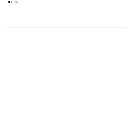
normal.…
COMENTARIOS DESACTIVADOS
JULIO 18, 2023