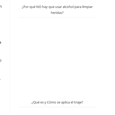
n
¿Por qué NO hay que usar alcohol para limpiar
heridas?
o
o
.
¿Qué es y Cómo se aplica el triaje?