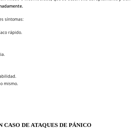
imadamente.
es síntomas:
íaco rápido.
ia.
abilidad.
no mismo.
N CASO DE ATAQUES DE PÁNICO