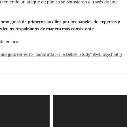
á teniendo un ataque de pánico se obtuvieron a través de una
como guías de primeros auxilios por los paneles de expertos y
artículos respaldados de manera más consistente.
te enlace:
t aid guidelines for panic attacks: a Delphi study” BMC psychiatry