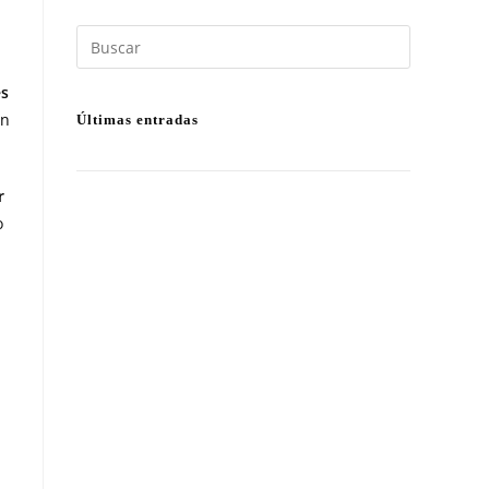
es
en
Últimas entradas
r
o