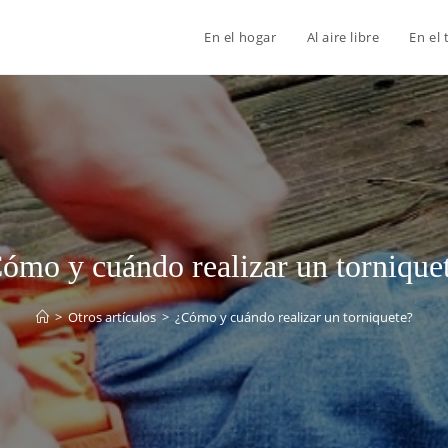
En el hogar
Al aire libre
En el 
ómo y cuándo realizar un tornique
>
Otros artículos
>
¿Cómo y cuándo realizar un torniquete?