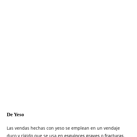
De Yeso
Las vendas hechas con yeso se emplean en un vendaje
duro y rígido que se usa en
esguinces graves
o
fracturas
.